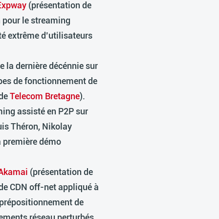
Expway
(présentation de
n pour le streaming
té extrême d’utilisateurs
 la dernière décénnie sur
ipes de fonctionnement de
de
Telecom Bretagne
).
ming assisté en P2P sur
uis Théron, Nikolay
a
première démo
Akamai
(présentation de
 de CDN off-net appliqué à
, prépositionnement de
ements réseau perturbés