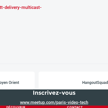
t-delivery-multicast-
oyen Orient
HangoutSquad 
Inscrivez-vous
www.meetup.com/paris-video-tech
DÉCOUVRIR
CONTACT