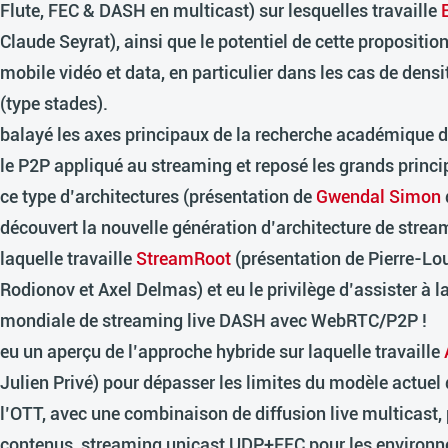
Flute, FEC & DASH en multicast) sur lesquelles travaille
Claude Seyrat), ainsi que le potentiel de cette propositio
mobile vidéo et data, en particulier dans les cas de densi
(type stades).
balayé les axes principaux de la recherche académique de
le P2P appliqué au streaming et reposé les grands princ
ce type d’architectures (présentation de
Gwendal Simon
découvert la nouvelle génération d’architecture de strea
laquelle travaille
StreamRoot
(présentation de Pierre-Lo
Rodionov et Axel Delmas) et eu le privilège d’assister à l
mondiale de streaming live DASH avec WebRTC/P2P !
eu un aperçu de l’approche hybride sur laquelle travaille
Julien Privé) pour dépasser les limites du modèle actuel
l’OTT, avec une combinaison de diffusion live multicast
contenus, streaming unicast UDP+FEC pour les environn