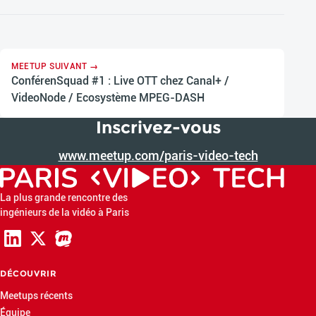
MEETUP SUIVANT →
ConférenSquad #1 : Live OTT chez Canal+ /
VideoNode / Ecosystème MPEG-DASH
Inscrivez-vous
www.meetup.com/paris-video-tech
La plus grande rencontre des
ingénieurs de la vidéo à Paris
DÉCOUVRIR
Meetups récents
Équipe